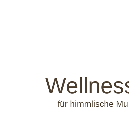
Wellnes
für himmlische M