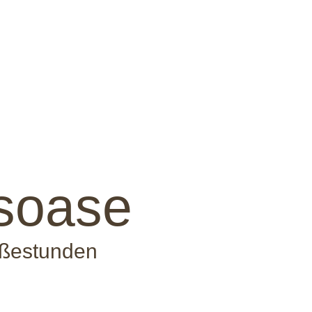
s­oase
ußestunden