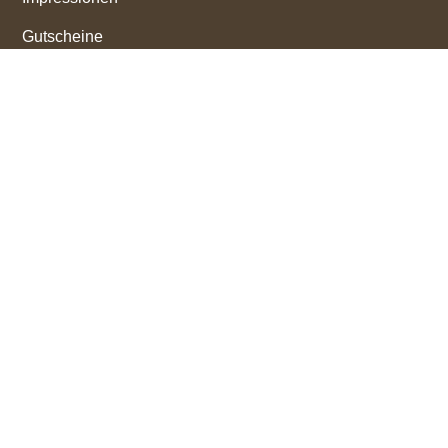
Gutscheine
Informationen
Lage & Anreise
Wetter
Webcams
Newsletter
Sitemap
Impressum
Datenschutz
Bewertungen